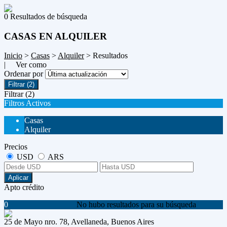
0 Resultados de búsqueda
CASAS EN ALQUILER
Inicio
>
Casas
>
Alquiler
> Resultados
| Ver como
Ordenar por
Filtrar
(2)
Filtrar
(2)
Filtros Activos
Casas
Alquiler
Precios
USD
ARS
Aplicar
Apto crédito
0
No hubo resultados para su búsqueda
25 de Mayo nro. 78, Avellaneda, Buenos Aires