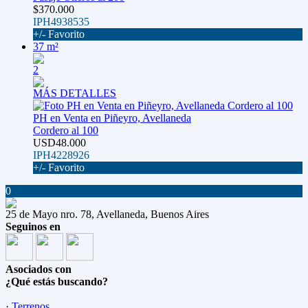
$370.000
IPH4938535
+/- Favorito
37 m²
2
MÁS DETALLES
PH en Venta en Piñeyro, Avellaneda
Cordero al 100
USD48.000
IPH4228926
+/- Favorito
0
25 de Mayo nro. 78, Avellaneda, Buenos Aires
Seguinos en
Asociados con
¿Qué estás buscando?
·
Terrenos