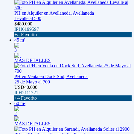
PH en Alquiler en Avellaneda, Avellaneda
Levalle al 500
$480.000
IPH6199597
+/- Favorito
45 m²
3
MÁS DETALLES
PH en Venta en Dock Sud, Avellaneda
25 de Mayo al 700
USD40.000
IPH2111721
+/- Favorito
60 m²
2
MÁS DETALLES