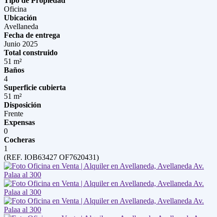
Tipo de Propiedad
Oficina
Ubicación
Avellaneda
Fecha de entrega
Junio 2025
Total construido
51 m²
Baños
4
Superficie cubierta
51 m²
Disposición
Frente
Expensas
0
Cocheras
1
(REF. IOB63427 OF7620431)