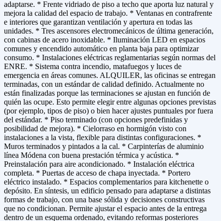
adaptarse. * Frente vidriado de piso a techo que aporta luz natural y
mejora la calidad del espacio de trabajo. * Ventanas en contrafrente
e interiores que garantizan ventilación y apertura en todas las
unidades. * Tres ascensores electromecánicos de última generación,
con cabinas de acero inoxidable. * Iluminación LED en espacios
comunes y encendido automático en planta baja para optimizar
consumo. * Instalaciones eléctricas reglamentarias según normas del
ENRE. * Sistema contra incendio, matafuegos y luces de
emergencia en áreas comunes. ALQUILER, las oficinas se entregan
terminadas, con un estándar de calidad definido. Actualmente no
están finalizadas porque las terminaciones se ajustan en función de
quién las ocupe. Esto permite elegir entre algunas opciones previstas
(por ejemplo, tipos de piso) o bien hacer ajustes puntuales por fuera
del estándar. * Piso terminado (con opciones predefinidas y
posibilidad de mejora). * Cielorraso en hormigón visto con
instalaciones a la vista, flexible para distintas configuraciones. *
Muros terminados y pintados a la cal. * Carpinterías de aluminio
línea Módena con buena prestación térmica y acústica. *
Preinstalación para aire acondicionado. * Instalación eléctrica
completa. * Puertas de acceso de chapa inyectada. * Portero
eléctrico instalado. * Espacios complementarios para kitchenette o
depósito. En síntesis, un edificio pensado para adaptarse a distintas
formas de trabajo, con una base sólida y decisiones constructivas
que no condicionan. Permite ajustar el espacio antes de la entrega
dentro de un esquema ordenado, evitando reformas posteriores